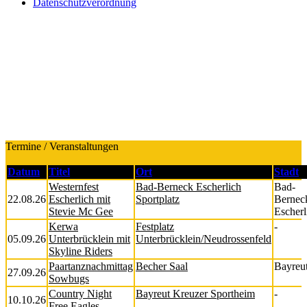
Datenschutzverordnung
Termine / Veranstaltungen
Datum
Titel
Ort
Stadt
Westernfest
Bad-Berneck Escherlich
Bad-
22.08.26
Escherlich mit
Sportplatz
Bernec
Stevie Mc Gee
Escherl
Kerwa
Festplatz
-
05.09.26
Unterbrücklein mit
Unterbrücklein/Neudrossenfeld
Skyline Riders
Paartanznachmittag
Becher Saal
Bayreu
27.09.26
Sowbugs
Country Night
Bayreut Kreuzer Sportheim
-
10.10.26
Free Eagles