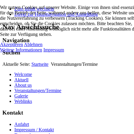
Wir nutzen Cookies auf unserer Website. Einige von ihnen sind essenzi
Zum Inhalt wechseln
für den Betrieb der Seite, während andere uns helfen, diese Website un
Direkt zur Hauptnavigation und Anmeldung
die Nutzererfahrung zu verbessern (Tracking Cookies). Sie können sel
entscheiden, ob Sie die Cookies zulassen möchten. Bitte beachten Sie,
Nav Ansichtssuche
dass bei einer Ablehnung womöglich nicht mehr alle Funktionalitäten 
Seite zur Verfügung stehen.
Navigation
Akzeptieren
Ablehnen
Weitere Informationen
Impressum
Suchen
Aktuelle Seite:
Startseite
Veranstaltungen/Termine
Welcome
Aktuell
About us
Veranstaltungen/Termine
Galerie
Weblinks
Kontakt
Anfahrt
Impressum / Kontakt