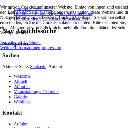
Wir nutzen Cookies auf unserer Website. Einige von ihnen sind essenzie
Zum Inhalt wechseln
den Betrieb der Seite, während andere uns helfen, diese Website und d
Direkt zur Hauptnavigation und Anmeldung
Nutzererfahrung zu verbessern (Tracking Cookies). Sie können selbst
Direkt zu den zusätzlichen Informationen
entscheiden, ob Sie die Cookies zulassen möchten. Bitte beachten Sie, 
einer Ablehnung womöglich nicht mehr alle Funktionalitäten der Seite 
Nav Ansichtssuche
Verfügung stehen.
Akzeptieren
Ablehnen
Navigation
Weitere Informationen
Impressum
Suchen
Aktuelle Seite:
Startseite
Anfahrt
Welcome
Aktuell
About us
Veranstaltungen/Termine
Galerie
Weblinks
Kontakt
Anfahrt