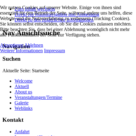
Wir nutzen Cookies auf unserer Website. Einige von ihnen sind
Zum Inhalt wechseln
essenziell für den Betrieb der Seite, während andere uns helfen, diese
Direkt zur Hauptnavigation und Anmeldung
Website und die Nutzererfahrung zu verbessern (Tracking Cookies).
Direkt zu den zusätzlichen Informationen
Sie können selbst entscheiden, ob Sie die Cookies zulassen möchten.
Bitte beachten Sie, dass bei einer Ablehnung womöglich nicht mehr
Nav Ansichtssuche
alle Funktionalitäten der Seite zur Verfügung stehen.
Akzeptieren
Ablehnen
Navigation
Weitere Informationen
Impressum
Suchen
Aktuelle Seite:
Startseite
Welcome
Aktuell
About us
Veranstaltungen/Termine
Galerie
Weblinks
Kontakt
Anfahrt