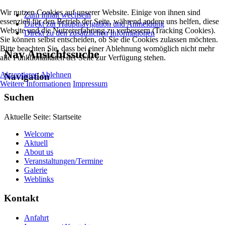
Wir nutzen Cookies auf unserer Website. Einige von ihnen sind
Zum Inhalt wechseln
essenziell für den Betrieb der Seite, während andere uns helfen, diese
Direkt zur Hauptnavigation und Anmeldung
Website und die Nutzererfahrung zu verbessern (Tracking Cookies).
Direkt zu den zusätzlichen Informationen
Sie können selbst entscheiden, ob Sie die Cookies zulassen möchten.
Bitte beachten Sie, dass bei einer Ablehnung womöglich nicht mehr
Nav Ansichtssuche
alle Funktionalitäten der Seite zur Verfügung stehen.
Akzeptieren
Ablehnen
Navigation
Weitere Informationen
Impressum
Suchen
Aktuelle Seite:
Startseite
Welcome
Aktuell
About us
Veranstaltungen/Termine
Galerie
Weblinks
Kontakt
Anfahrt