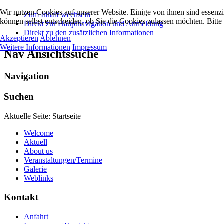
Wir nutzen Cookies auf unserer Website. Einige von ihnen sind essenzi
Zum Inhalt wechseln
können selbst entscheiden, ob Sie die Cookies zulassen möchten. Bitte
Direkt zur Hauptnavigation und Anmeldung
Direkt zu den zusätzlichen Informationen
Akzeptieren
Ablehnen
Weitere Informationen
Impressum
Nav Ansichtssuche
Navigation
Suchen
Aktuelle Seite:
Startseite
Welcome
Aktuell
About us
Veranstaltungen/Termine
Galerie
Weblinks
Kontakt
Anfahrt