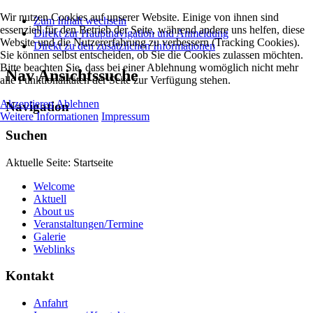
Wir nutzen Cookies auf unserer Website. Einige von ihnen sind
Zum Inhalt wechseln
essenziell für den Betrieb der Seite, während andere uns helfen, diese
Direkt zur Hauptnavigation und Anmeldung
Website und die Nutzererfahrung zu verbessern (Tracking Cookies).
Direkt zu den zusätzlichen Informationen
Sie können selbst entscheiden, ob Sie die Cookies zulassen möchten.
Bitte beachten Sie, dass bei einer Ablehnung womöglich nicht mehr
Nav Ansichtssuche
alle Funktionalitäten der Seite zur Verfügung stehen.
Akzeptieren
Ablehnen
Navigation
Weitere Informationen
Impressum
Suchen
Aktuelle Seite:
Startseite
Welcome
Aktuell
About us
Veranstaltungen/Termine
Galerie
Weblinks
Kontakt
Anfahrt